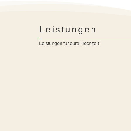
Leistungen
Leistungen für eure Hochzeit
Brautstrauß / Brautbouquet
Individuell angepasst an euren Stil:
romantisch, boho, modern, klassisch
Passender Wurfstrauß möglich
Farbkonzept & Blumenauswahl nach
euren Wünschen