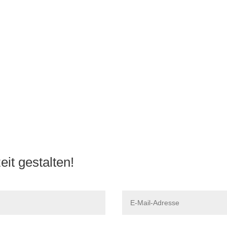
Kann man euch für den gesamten Hochzeitstag b
Sind nachhaltige Blumen-Optionen möglich?
Erstellt ihr auch Floristik für kleine Hochzeiten od
it gestalten!