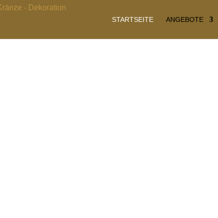
STARTSEITE
ANGEBOTE
ionale & individ
koration für Eure