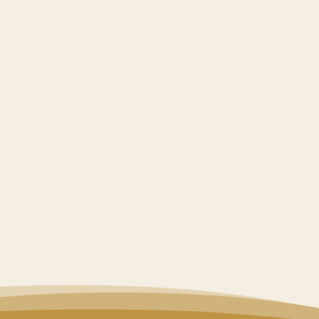
Traubogen & Zeremonien-
Dekoration
Individuell gestaltete Traubögen
(Blumen, Stoffe, Grün)
Bank- und Stuhl-Dekoration
Blumen für Altar, Rednerplatz &
Weggestaltung